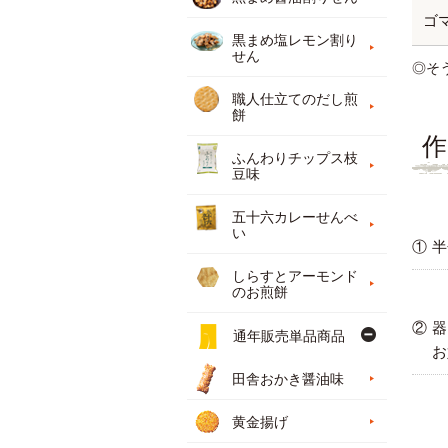
ゴマ
黒まめ塩レモン割り
せん
◎そ
職人仕立てのだし煎
餅
作
ふんわりチップス枝
豆味
五十六カレーせんべ
い
①
半
しらすとアーモンド
のお煎餅
②
器
通年販売単品商品
お
田舎おかき醤油味
黄金揚げ