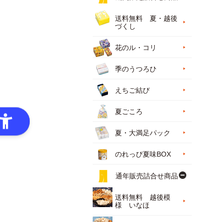
送料無料 夏・越後
づくし
花のル・コリ
季のうつろひ
えちご結び
夏ごころ
夏・大満足パック
のれっぴ夏味BOX
通年販売詰合せ商品
送料無料 越後模
様 いなほ