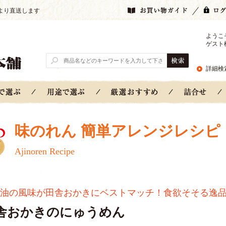
より直送します
ようこ
ゲスト
詳細検
味のれん 簡単アレンジレシピ
Ajinoren Recipe
油の風味が田舎おかきにベストマッチ！食欲そそる逸
舎おかきのにゅうめん