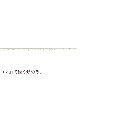
にゴマ油で軽く炒める。
。