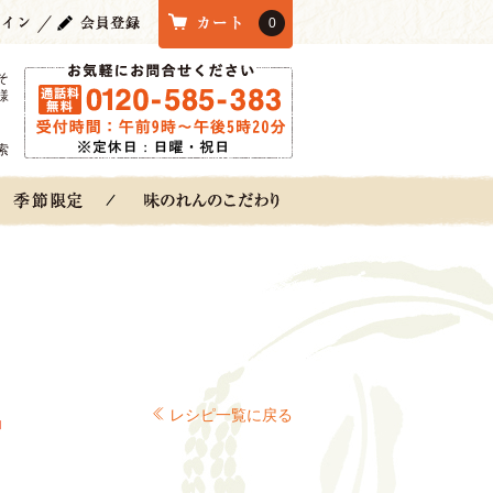
0
そ
様
索
レシピ一覧に戻る
品