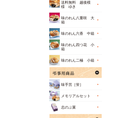
送料無料 越後模
様 ゆき
味のれん八重咲 大
箱
味のれん六香 中箱
味のれん四つ花 小
箱
味のれん二極 小箱
味手筥［蛍］
メモリアルセット
志のぶ菓