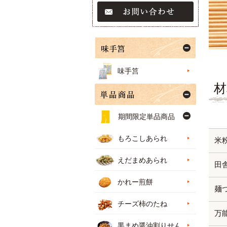
味手筥
材
期間限定単品商品
もろこしあられ
米粉
えだまめあられ
田
かれー煎餅
麺
チーズ柿のたね
万
黒まめ醤油割りせん