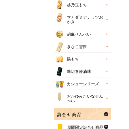
越乃豆もち
マカダミアナッツお
かき
胡麻せんべい
きなこ雪餅
揚もち
磯辺巻醤油味
カシューシリーズ
おかゆみたいなせん
べい
期間限定詰合せ商品