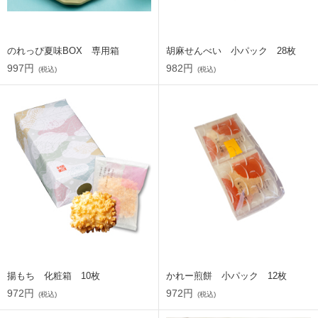
のれっぴ夏味BOX 専用箱
胡麻せんべい 小パック 28枚
997円
982円
(税込)
(税込)
揚もち 化粧箱 10枚
かれー煎餅 小パック 12枚
972円
972円
(税込)
(税込)