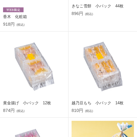
きなこ雪餅 小パック 44枚
896円
(税込)
香木 化粧箱
918円
(税込)
黄金揚げ 小パック 12枚
越乃豆もち 小パック 14枚
874円
810円
(税込)
(税込)