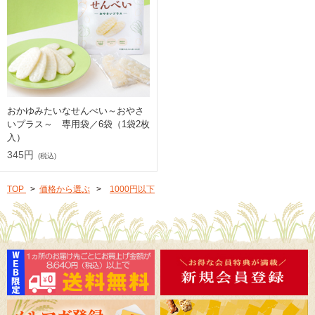
おかゆみたいなせんべい～おやさ
いプラス～ 専用袋／6袋（1袋2枚
入）
345円
(税込)
TOP
>
価格から選ぶ
>
1000円以下