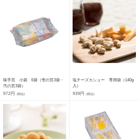
味手筥 小袋 6袋（壱の筥3袋・
塩チーズカシュー 専用袋（140g
弐の筥3袋）
入）
972円
939円
(税込)
(税込)