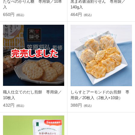
たなべのかりん糖 専用袋／10本
黒まめ醤油割りせん 専用袋／
入
140g入
650円
464円
(税込)
(税込)
職人仕立てのだし煎餅 専用袋／
しらすとアーモンドのお煎餅 専
10枚入
用袋／20枚入（2枚入×10袋）
432円
388円
(税込)
(税込)