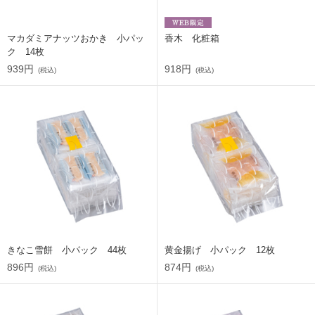
マカダミアナッツおかき 小パッ
香木 化粧箱
ク 14枚
939円
918円
(税込)
(税込)
きなこ雪餅 小パック 44枚
黄金揚げ 小パック 12枚
896円
874円
(税込)
(税込)