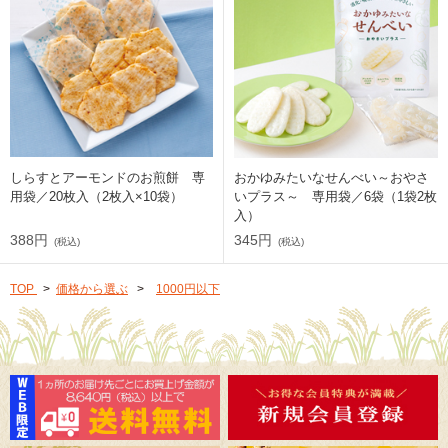
しらすとアーモンドのお煎餅 専
おかゆみたいなせんべい～おやさ
用袋／20枚入（2枚入×10袋）
いプラス～ 専用袋／6袋（1袋2枚
入）
388円
345円
(税込)
(税込)
TOP
>
価格から選ぶ
>
1000円以下