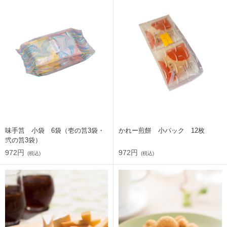
味手筥 小袋 6袋（壱の筥3袋・
かれー煎餅 小パック 12枚
弐の筥3袋）
972円
972円
(税込)
(税込)