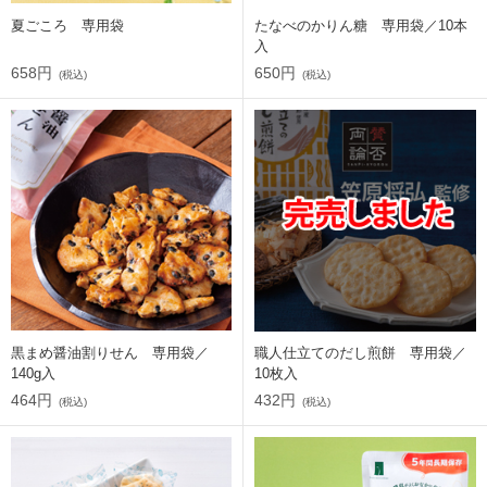
夏ごころ 専用袋
たなべのかりん糖 専用袋／10本
入
658円
650円
(税込)
(税込)
黒まめ醤油割りせん 専用袋／
職人仕立てのだし煎餅 専用袋／
140g入
10枚入
464円
432円
(税込)
(税込)