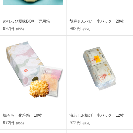
のれっぴ夏味BOX 専用箱
胡麻せんべい 小パック 28枚
997円
982円
(税込)
(税込)
揚もち 化粧箱 10枚
海老しお揚げ 小パック 12枚
972円
972円
(税込)
(税込)