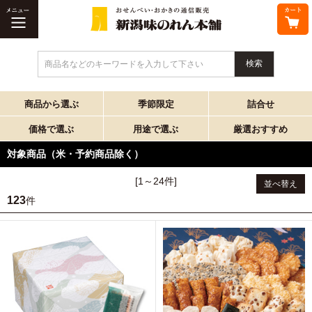
商品名などのキーワードを入力して下さい
商品から選ぶ
季節限定
詰合せ
価格で選ぶ
用途で選ぶ
厳選おすすめ
対象商品（米・予約商品除く）
[1～24件]
並べ替え
123
件