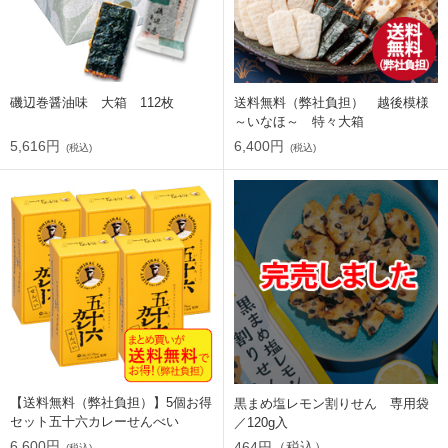
磯辺巻醤油味 大箱 112枚
送料無料（弊社負担） 越後模様
～いなほ～ 特々大箱
5,616円
6,400円
(税込)
(税込)
【送料無料（弊社負担）】5個お得
黒まめ塩レモン割りせん 専用袋
セット五十六カレーせんべい
／120g入
6,600円
464円（税込）
(税込)