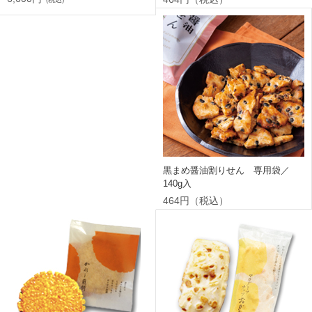
黒まめ醤油割りせん 専用袋／
140g入
464円（税込）