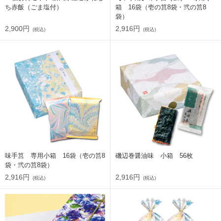
ち赤飯（ごま塩付）
箱 16袋（壱の筥8袋・弐の筥8
袋）
2,900円
2,916円
(税込)
(税込)
味手筥 専用小箱 16袋（壱の筥8
磯辺巻醤油味 小箱 56枚
袋・弐の筥8袋）
2,916円
2,916円
(税込)
(税込)