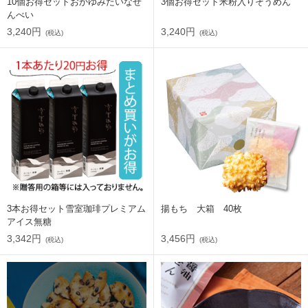
10個お得セットおかゆみたいなせ
3個お得セット米粉入りそうめん
んべい
3,240円
3,240円
(税込)
(税込)
3本お得セット雪室珈琲プレミアム
揚もち 大箱 40枚
アイス無糖
3,342円
3,456円
(税込)
(税込)