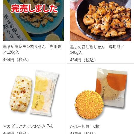
黒まめ塩レモン割りせん 専用袋
黒まめ醤油割りせん 専用袋／
／120g入
140g入
464円（税込）
464円（税込）
マカダミアナッツおかき 7枚
かれー煎餅 6枚
469円（税込）
486円（税込）