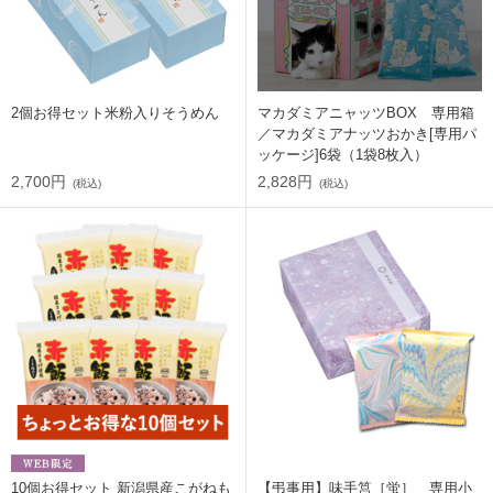
2個お得セット米粉入りそうめん
マカダミアニャッツBOX 専用箱
／マカダミアナッツおかき[専用パ
ッケージ]6袋（1袋8枚入）
2,700円
2,828円
(税込)
(税込)
10個お得セット 新潟県産こがねも
【弔事用】味手筥［蛍］ 専用小