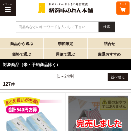
商品名などのキーワードを入力して下さい
商品から選ぶ
季節限定
詰合せ
価格で選ぶ
用途で選ぶ
厳選おすすめ
対象商品（米・予約商品除く）
[1～24件]
並べ替え
127
件