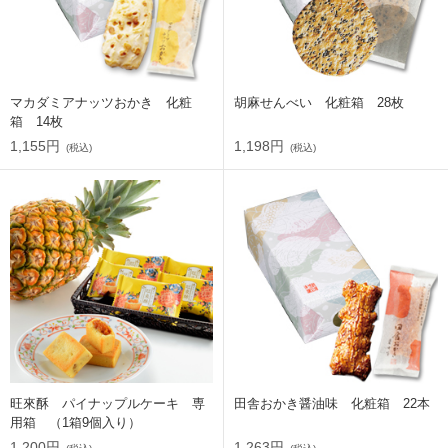
マカダミアナッツおかき 化粧
胡麻せんべい 化粧箱 28枚
箱 14枚
1,155円
1,198円
(税込)
(税込)
旺來酥 パイナップルケーキ 専
田舎おかき醤油味 化粧箱 22本
用箱 （1箱9個入り）
1,200円
1,263円