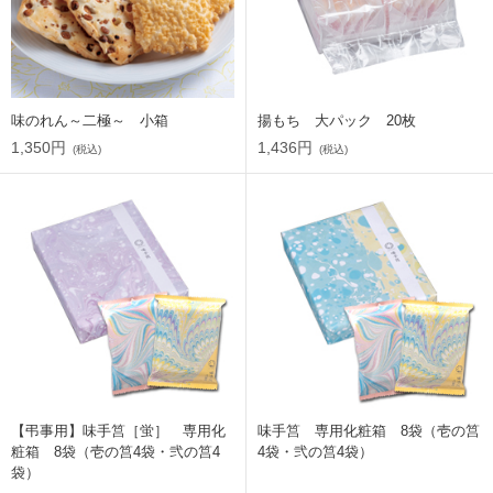
味のれん～二極～ 小箱
揚もち 大パック 20枚
1,350円
1,436円
(税込)
(税込)
【弔事用】味手筥［蛍］ 専用化
味手筥 専用化粧箱 8袋（壱の筥
粧箱 8袋（壱の筥4袋・弐の筥4
4袋・弐の筥4袋）
袋）