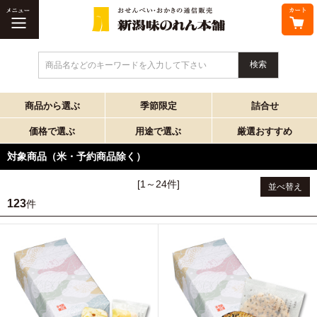
商品名などのキーワードを入力して下さい
商品から選ぶ
季節限定
詰合せ
価格で選ぶ
用途で選ぶ
厳選おすすめ
対象商品（米・予約商品除く）
[1～24件]
並べ替え
123
件