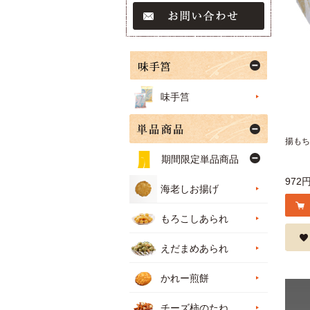
味手筥
揚もち
期間限定単品商品
972
海老しお揚げ
もろこしあられ
えだまめあられ
かれー煎餅
チーズ柿のたね