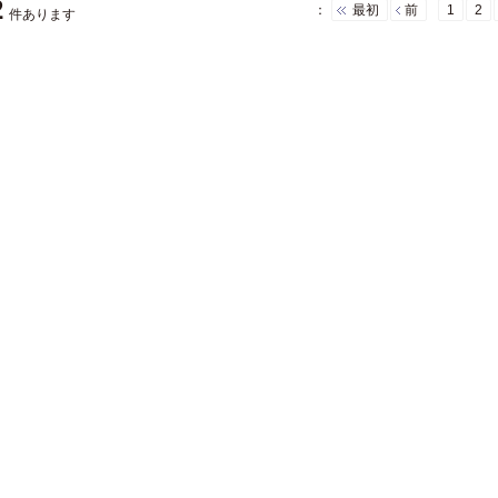
2
：
最初
前
1
2
件あります