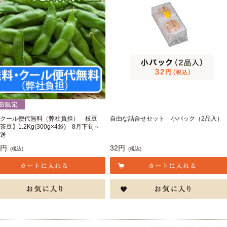
クール便代無料（弊社負担） 枝豆
自由な詰合せセット 小パック（2品入）
豆】1.2Kg(300g×4袋) 8月下旬～
送
8円
32円
(税込)
(税込)