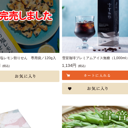
塩レモン割りせん 専用袋／120g入
雪室珈琲プレミアムアイス無糖（1,000ml
円
1,134円
(税込)
(税込)