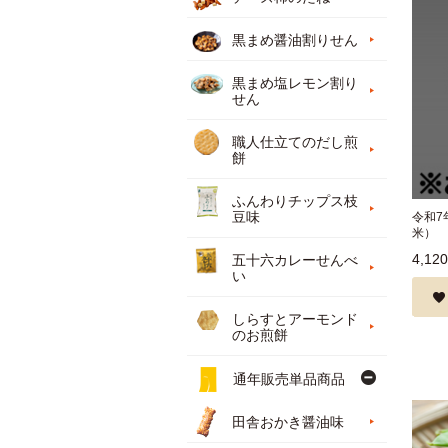
黒まめ醤油割りせん
黒まめ塩レモン割り
せん
職人仕立てのだし煎
餅
ふんわりチップス枝
豆味
令和7
米） 袋
4,12
五十六カレーせんべ
い
しらすとアーモンド
のお煎餅
通年販売単品商品
田舎おかき醤油味