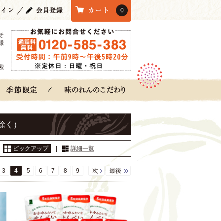
0
そ
様
索
除く）
：
ピックアップ
|
詳細一覧
3
4
5
6
7
8
9
次
最後