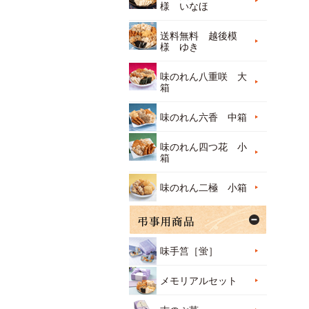
様 いなほ
送料無料 越後模
様 ゆき
味のれん八重咲 大
箱
味のれん六香 中箱
味のれん四つ花 小
箱
味のれん二極 小箱
味手筥［蛍］
メモリアルセット