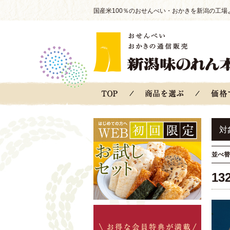
国産米100％のおせんべい・おかきを新潟の工場
対
並べ替
13