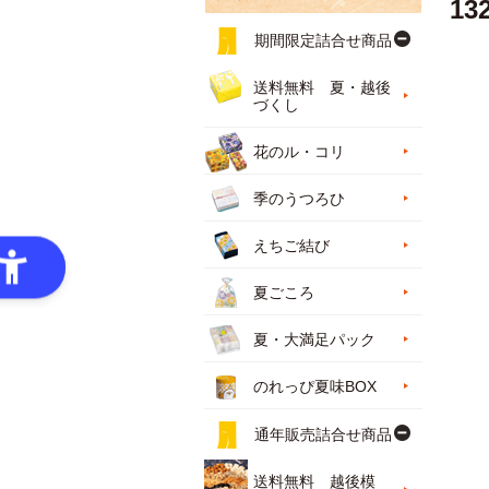
13
期間限定詰合せ商品
送料無料 夏・越後
づくし
花のル・コリ
季のうつろひ
えちご結び
夏ごころ
夏・大満足パック
のれっぴ夏味BOX
通年販売詰合せ商品
送料無料 越後模