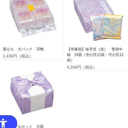
揚もち 大パック 20枚
【弔事用】味手筥［蛍］ 専用中
箱 24袋（壱の筥12袋・弐の筥12
1,436円（税込）
袋）
4,266円（税込）
メモリアルセット 大箱