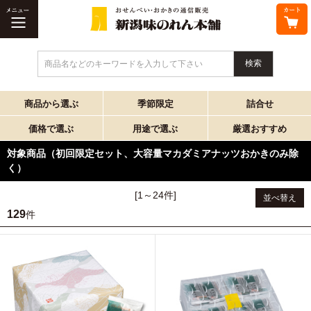
商品名などのキーワードを入力して下さい
商品から選ぶ
季節限定
詰合せ
価格で選ぶ
用途で選ぶ
厳選おすすめ
対象商品（初回限定セット、大容量マカダミアナッツおかきのみ除
く）
[1～24件]
並べ替え
129
件