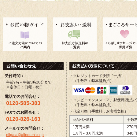
受付時間：
・クレジットカード決済〔一括〕
（手数料：弊本舗負担）
午前9時～午後5時20分まで
※定休日：日曜・祝日
電話でのお問合せ：
・コンビニエンスストア、郵便局[後払い
0120-585-383
（手数料：弊本舗負担）
・代金引換（手数料：お客様負担）
FAXでのお問合せ：
0120-826-163
商品代+送料
手数
1万円未満
270円
メールでのお問合せ：
1万円～3万円未満
340円
niigata@ajinoren.co.jp