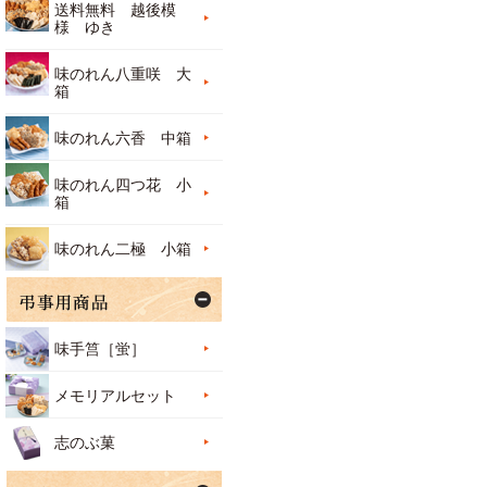
送料無料 越後模
様 ゆき
味のれん八重咲 大
箱
味のれん六香 中箱
味のれん四つ花 小
箱
味のれん二極 小箱
味手筥［蛍］
メモリアルセット
志のぶ菓