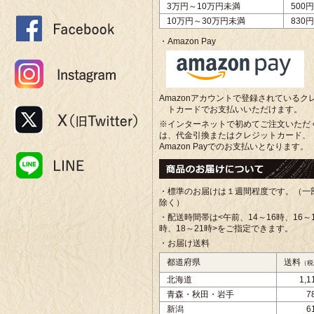
3万円～10万円未満
500円
10万円～30万円未満
830円
・Amazon Pay
Amazonアカウントで登録されているク
トカードでお支払いいただけます。
※インターネットで初めてご注文いただ
は、代金引換またはクレジットカード、
Amazon Payでのお支払いとなります。
・標準のお届けは１週間程度です。（一
除く）
・配送時間帯は<午前、
14～16時、16～
時、18～21時>をご指定できます。
・お届け送料
都道府県
送料
（税
北海道
1,
青森・秋田・岩手
7
新潟
6