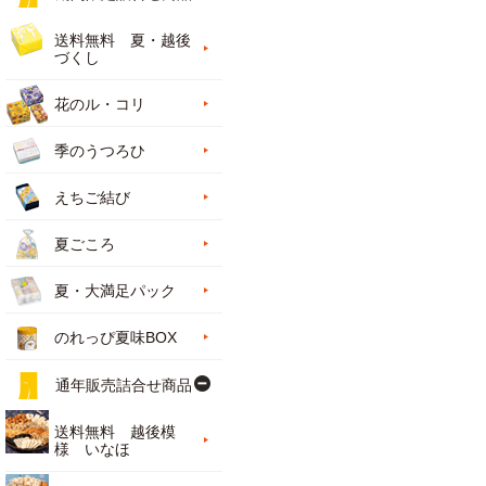
送料無料 夏・越後
づくし
花のル・コリ
季のうつろひ
えちご結び
夏ごころ
夏・大満足パック
のれっぴ夏味BOX
通年販売詰合せ商品
送料無料 越後模
様 いなほ