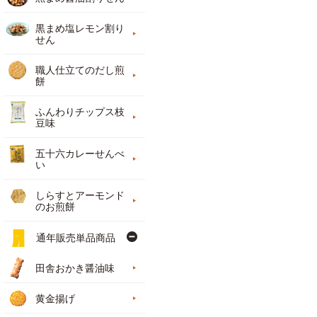
黒まめ塩レモン割り
せん
職人仕立てのだし煎
餅
ふんわりチップス枝
豆味
五十六カレーせんべ
い
しらすとアーモンド
のお煎餅
通年販売単品商品
田舎おかき醤油味
黄金揚げ