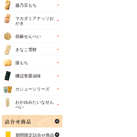
越乃豆もち
マカダミアナッツお
かき
胡麻せんべい
きなこ雪餅
揚もち
磯辺巻醤油味
カシューシリーズ
おかゆみたいなせん
べい
期間限定詰合せ商品