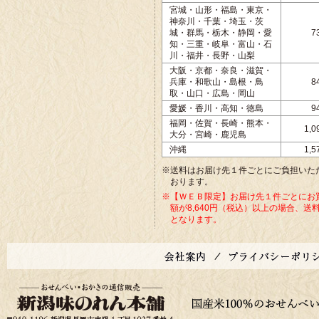
宮城・山形・福島・東京・
神奈川・千葉・埼玉・茨
城・群馬・栃木・静岡・愛
7
知・三重・岐阜・富山・石
川・福井・長野・山梨
大阪・京都・奈良・滋賀・
兵庫・和歌山・島根・鳥
8
取・山口・広島・岡山
愛媛・香川・高知・徳島
9
福岡・佐賀・長崎・熊本・
1,
大分・宮崎・鹿児島
沖縄
1,
※送料はお届け先１件ごとにご負担いた
おります。
※【ＷＥＢ限定】お届け先１件ごとにお
額が8,640円（税込）以上の場合、送
となります。