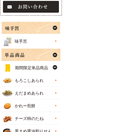
味手筥
期間限定単品商品
もろこしあられ
えだまめあられ
かれー煎餅
チーズ柿のたね
黒まめ醤油割りせん