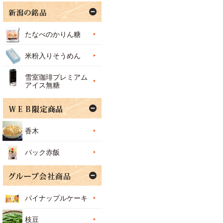
たなべのかりん糖
米粉入りそうめん
雪室珈琲プレミアム
アイス無糖
香木
パック赤飯
パイナップルケーキ
枝豆