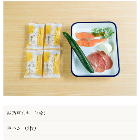
越乃豆もち （4枚）
生ハム （2枚）