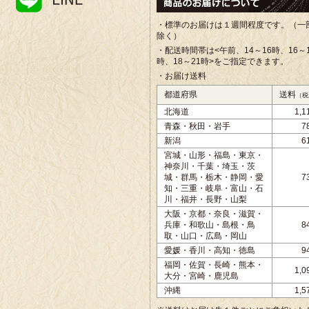
・標準のお届けは１週間程度です。（一
除く）
・配送時間帯は<午前、
14～16時、16～
時、18～21時>をご指定できます。
・お届け送料
都道府県
送料
（税
北海道
1,
青森・秋田・岩手
7
新潟
6
宮城・山形・福島・東京・
神奈川・千葉・埼玉・茨
城・群馬・栃木・静岡・愛
7
知・三重・岐阜・富山・石
川・福井・長野・山梨
大阪・京都・奈良・滋賀・
兵庫・和歌山・島根・鳥
8
取・山口・広島・岡山
愛媛・香川・高知・徳島
9
福岡・佐賀・長崎・熊本・
1,
大分・宮崎・鹿児島
沖縄
1,