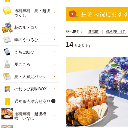
送料無料 夏・越後
結婚内祝におす
づくし
花のル・コリ
並べ替え：
新着順
|
価格(安い順)
季のうつろひ
14
件あります
えちご結び
夏ごころ
夏・大満足パック
のれっぴ夏味BOX
通年販売詰合せ商品
送料無料 越後模
様 いなほ