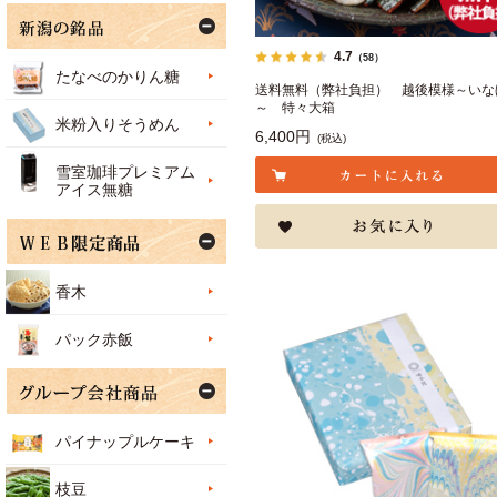
4.7
（58）
たなべのかりん糖
送料無料（弊社負担） 越後模様～いな
～ 特々大箱
米粉入りそうめん
6,400円
(税込)
雪室珈琲プレミアム
アイス無糖
香木
パック赤飯
パイナップルケーキ
枝豆