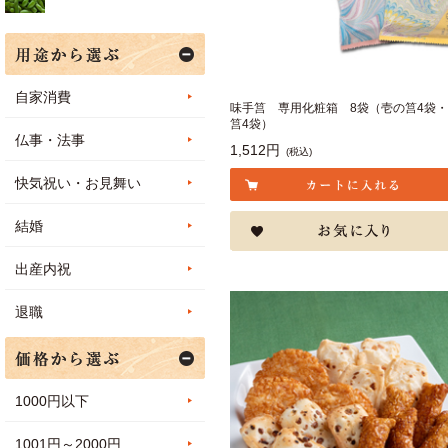
自家消費
味手筥 専用化粧箱 8袋（壱の筥4袋
筥4袋）
仏事・法事
1,512円
(税込)
快気祝い・お見舞い
結婚
出産内祝
退職
1000円以下
1001円～2000円