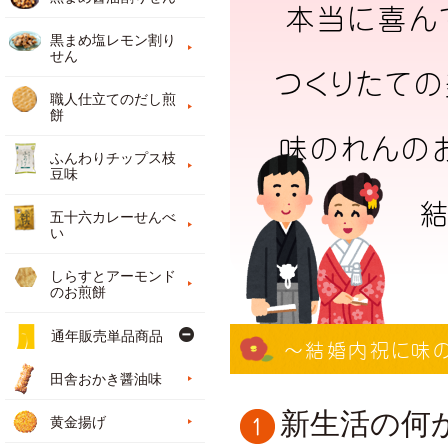
本当に喜ん
黒まめ塩レモン割り
せん
つくりたての
職人仕立てのだし煎
餅
味のれんの
ふんわりチップス枝
豆味
五十六カレーせんべ
い
しらすとアーモンド
のお煎餅
通年販売単品商品
〜結婚内祝に味
田舎おかき醤油味
新生活の何
黄金揚げ