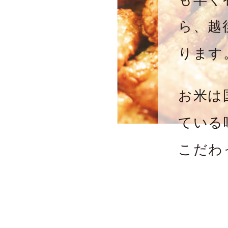
ら、越
ります
お米は
ている
こだわ