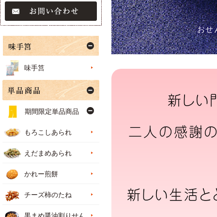
おせ
味手筥
新しい
期間限定単品商品
二人の感謝の
もろこしあられ
えだまめあられ
かれー煎餅
新しい生活と
チーズ柿のたね
黒まめ醤油割りせん