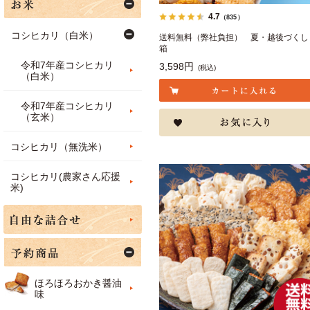
4.7
（835）
コシヒカリ（白米）
送料無料（弊社負担） 夏・越後づくし
箱
令和7年産コシヒカリ
3,598円
(税込)
（白米）
令和7年産コシヒカリ
（玄米）
コシヒカリ（無洗米）
コシヒカリ(農家さん応援
米)
ほろほろおかき醤油
味