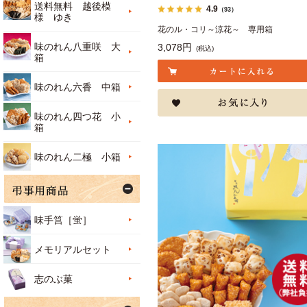
送料無料 越後模
4.9
（93）
様 ゆき
花のル・コリ～涼花～ 専用箱
味のれん八重咲 大
3,078円
(税込)
箱
味のれん六香 中箱
味のれん四つ花 小
箱
味のれん二極 小箱
味手筥［蛍］
メモリアルセット
志のぶ菓