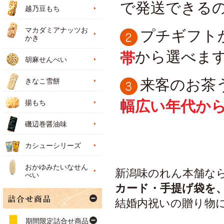
で発送できる
越乃豆もち
マカダミアナッツお
プチギフト
かき
から選べま
帯
胡麻せんべい
来客のお茶
きなこ雪餅
幅広い年代か
揚もち
磯辺巻醤油味
カシューシリーズ
おかゆみたいなせん
新潟味のれん本舗な
べい
カード・手提げ袋を
結婚内祝いの贈り物
期間限定詰合せ商品