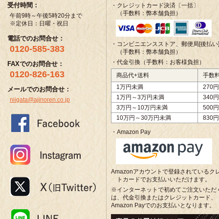
受付時間：
・クレジットカード決済〔一括〕
（手数料：弊本舗負担）
午前9時～午後5時20分まで
※定休日：日曜・祝日
電話でのお問合せ：
・コンビニエンスストア、郵便局[後払い
0120-585-383
（手数料：弊本舗負担）
・代金引換（手数料：お客様負担）
FAXでのお問合せ：
0120-826-163
商品代+送料
手数
1万円未満
270円
メールでのお問合せ：
1万円～3万円未満
340円
niigata@ajinoren.co.jp
3万円～10万円未満
500円
10万円～30万円未満
830円
・Amazon Pay
Amazonアカウントで登録されているク
トカードでお支払いいただけます。
※インターネットで初めてご注文いただ
は、代金引換またはクレジットカード、
Amazon Payでのお支払いとなります。